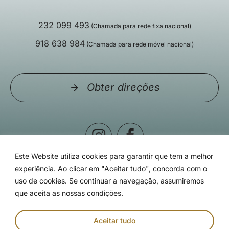
232 099 493
(Chamada para rede fixa nacional)
918 638 984
(Chamada para rede móvel nacional)
Obter direções
Este Website utiliza cookies para garantir que tem a melhor
experiência. Ao clicar em "Aceitar tudo", concorda com o
uso de cookies. Se continuar a navegação, assumiremos
que aceita as nossas condições.
© Clínica Particular de Viseu - 2026 | Todos os direitos
reservados | Desenvolvido por
Aceitar tudo