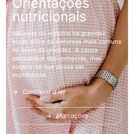
Orientações
nutricionais
Náuseas ou vómitos na gravidez
estão entre os sintomas mais comuns
no início da gravidez. A causa
permanece desconhecida, mas
sugere-se que possa ser
multifatorial.
Continuar a ler
Marcações