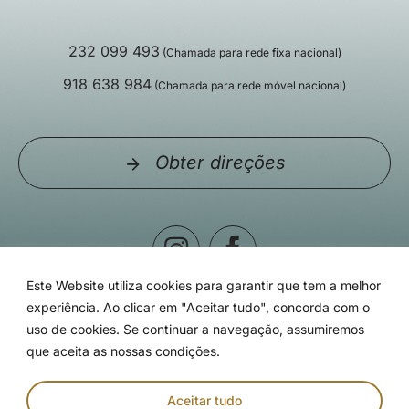
232 099 493
(Chamada para rede fixa nacional)
918 638 984
(Chamada para rede móvel nacional)
Obter direções
Este Website utiliza cookies para garantir que tem a melhor
experiência. Ao clicar em "Aceitar tudo", concorda com o
uso de cookies. Se continuar a navegação, assumiremos
que aceita as nossas condições.
© Clínica Particular de Viseu - 2026 | Todos os direitos
reservados | Desenvolvido por
Aceitar tudo