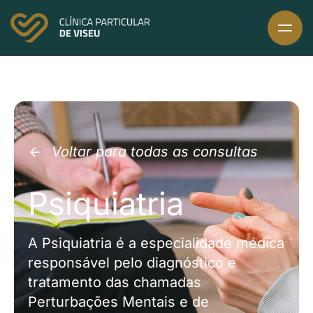
Skip
to
content
Voltar para todas as consultas
Psiquiatria
A Psiquiatria é a especialidade médica
responsável pelo diagnóstico e
tratamento das chamadas
Perturbações Mentais e de