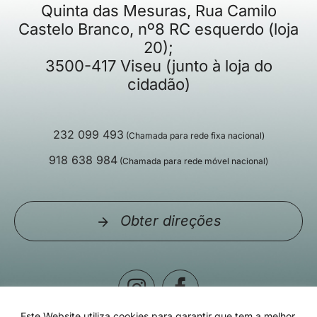
Quinta das Mesuras, Rua Camilo
Castelo Branco, nº8 RC esquerdo (loja
20);
3500-417 Viseu (junto à loja do
cidadão)
232 099 493
(Chamada para rede fixa nacional)
918 638 984
(Chamada para rede móvel nacional)
Obter direções
Este Website utiliza cookies para garantir que tem a melhor