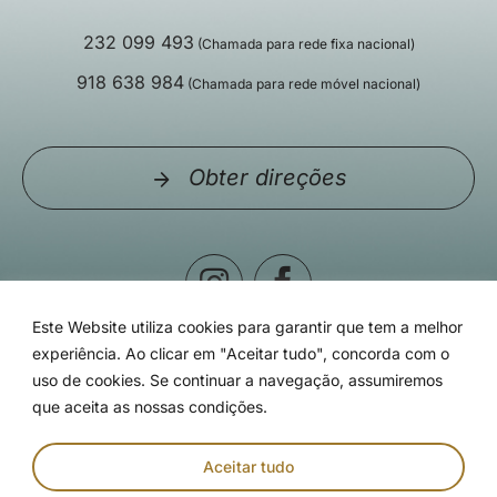
232 099 493
(Chamada para rede fixa nacional)
918 638 984
(Chamada para rede móvel nacional)
Obter direções
Este Website utiliza cookies para garantir que tem a melhor
experiência. Ao clicar em "Aceitar tudo", concorda com o
uso de cookies. Se continuar a navegação, assumiremos
que aceita as nossas condições.
© Clínica Particular de Viseu - 2026 | Todos os direitos
reservados | Desenvolvido por
Aceitar tudo