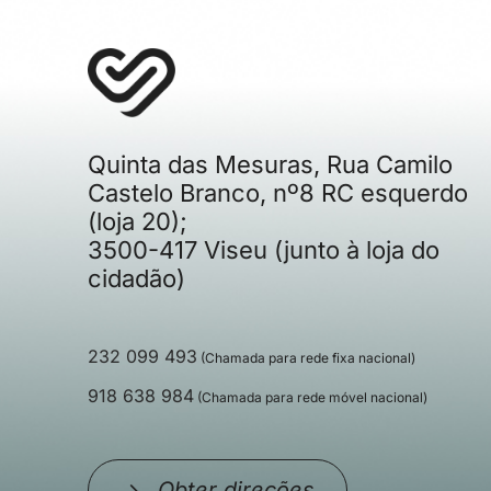
Quinta das Mesuras, Rua Camilo
Castelo Branco, nº8 RC esquerdo
(loja 20);
3500-417 Viseu (junto à loja do
cidadão)
232 099 493
(Chamada para rede fixa nacional)
918 638 984
(Chamada para rede móvel nacional)
Obter direções