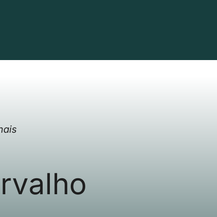
nais
rvalho