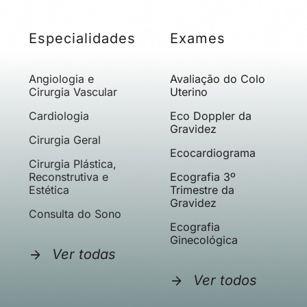
Especialidades
Exames
Angiologia e
Avaliação do Colo
Cirurgia Vascular
Uterino
Cardiologia
Eco Doppler da
Gravidez
Cirurgia Geral
Ecocardiograma
Cirurgia Plástica,
Reconstrutiva e
Ecografia 3º
Estética
Trimestre da
Gravidez
Consulta do Sono
Ecografia
Ginecológica
Ver todas
Ver todos