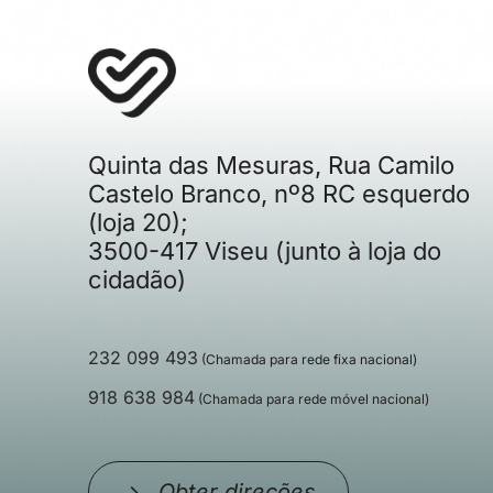
Quinta das Mesuras, Rua Camilo
Castelo Branco, nº8 RC esquerdo
(loja 20);
3500-417 Viseu (junto à loja do
cidadão)
232 099 493
(Chamada para rede fixa nacional)
918 638 984
(Chamada para rede móvel nacional)
Obter direções