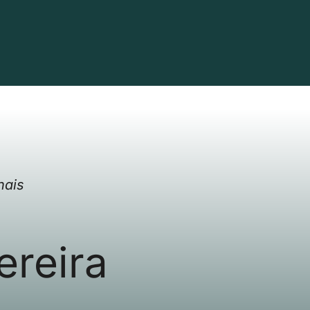
nais
ereira