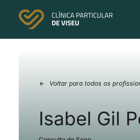
Skip
to
content
Voltar para todos os profissio
Isabel Gil P
Consulta do Sono