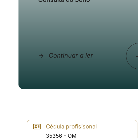
Continuar a ler
Cédula profisisonal
35356 - OM