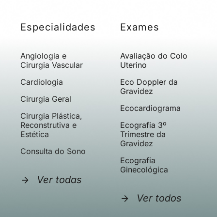
Especialidades
Exames
Angiologia e
Avaliação do Colo
Cirurgia Vascular
Uterino
Cardiologia
Eco Doppler da
Gravidez
Cirurgia Geral
Ecocardiograma
Cirurgia Plástica,
Reconstrutiva e
Ecografia 3º
Estética
Trimestre da
Gravidez
Consulta do Sono
Ecografia
Ginecológica
Ver todas
Ver todos