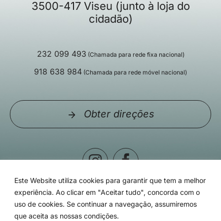
3500-417 Viseu (junto à loja do
cidadão)
232 099 493
(Chamada para rede fixa nacional)
918 638 984
(Chamada para rede móvel nacional)
Obter direções
Este Website utiliza cookies para garantir que tem a melhor
experiência. Ao clicar em "Aceitar tudo", concorda com o
uso de cookies. Se continuar a navegação, assumiremos
que aceita as nossas condições.
© Clínica Particular de Viseu - 2026 | Todos os direitos