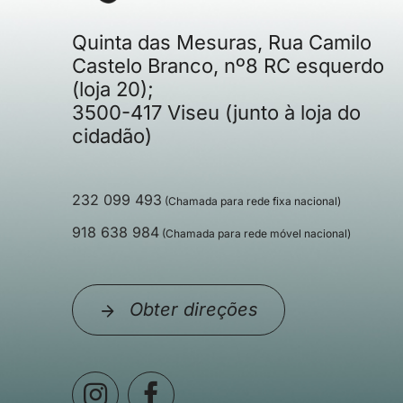
Quinta das Mesuras, Rua Camilo
Castelo Branco, nº8 RC esquerdo
(loja 20);
3500-417 Viseu (junto à loja do
cidadão)
232 099 493
(Chamada para rede fixa nacional)
918 638 984
(Chamada para rede móvel nacional)
Obter direções