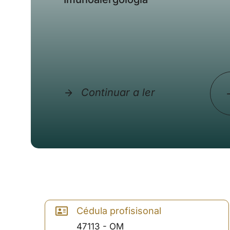
Continuar a ler
Cédula profisisonal
47113 - OM