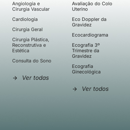
Angiologia e
Avaliação do Colo
Cirurgia Vascular
Uterino
Cardiologia
Eco Doppler da
Gravidez
Cirurgia Geral
Ecocardiograma
Cirurgia Plástica,
Reconstrutiva e
Ecografia 3º
Estética
Trimestre da
Gravidez
Consulta do Sono
Ecografia
Ginecológica
Ver todas
Ver todos