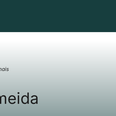
nais
meida