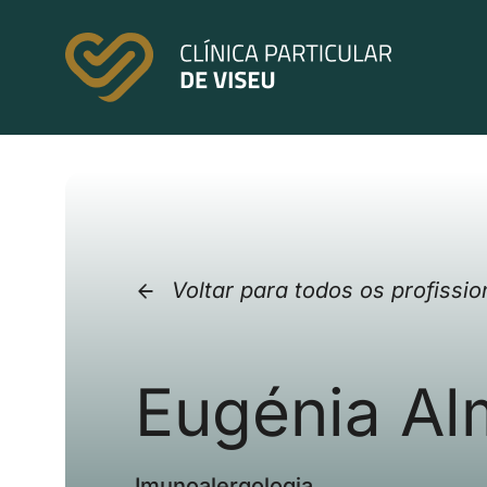
Skip
to
content
Voltar para todos os profissio
Eugénia Al
Imunoalergologia